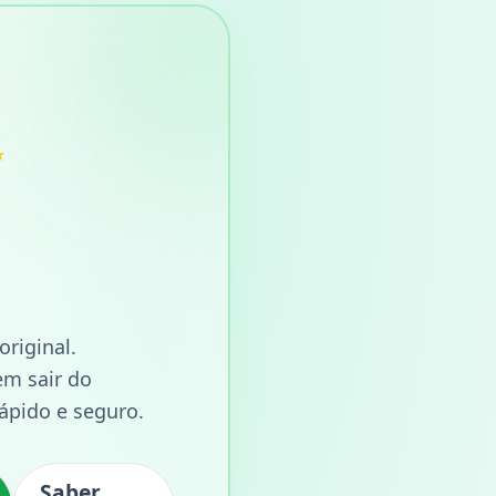
★
original.
em sair do
ápido e seguro.
Saber