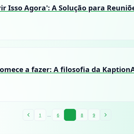
ir Isso Agora': A Solução para Reuni
comece a fazer: A filosofia da Kaption
...
1
6
7
8
9