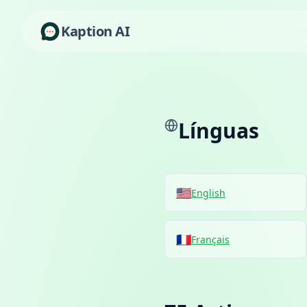
Kaption AI
Línguas
🇺🇸
English
🇫🇷
Français