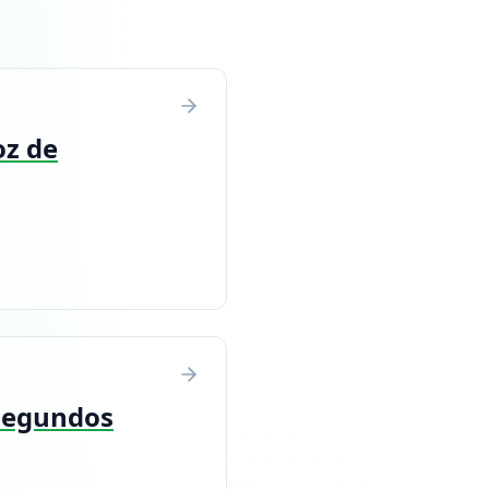
z de
segundos