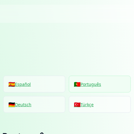
🇪🇸
🇵🇹
Español
Português
🇩🇪
🇹🇷
Deutsch
Türkçe