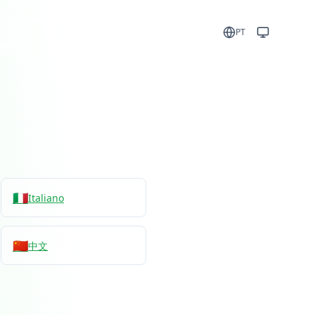
PT
🇮🇹
Italiano
🇨🇳
中文