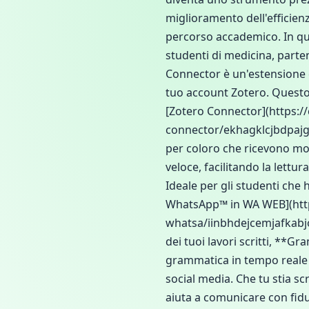
miglioramento dell'efficienz
percorso accademico. In que
studenti di medicina, part
Connector è un'estensione ch
tuo account Zotero. Questo 
[Zotero Connector](https:
connector/ekhagklcjbdpajgp
per coloro che ricevono mo
veloce, facilitando la lett
Ideale per gli studenti che
WhatsApp™ in WA WEB](http
whatsa/iinbhdejcemjafkabj
dei tuoi lavori scritti, **G
grammatica in tempo reale m
social media. Che tu stia 
aiuta a comunicare con fid