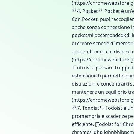
(https://chromewebstore.g
**4. Pocket** Pocket è un'es
Con Pocket, puoi raccogliere
anche senza connessione in
pocket/niloccemoadcdkdjlin
di creare schede di memoria 
apprendimento in diverse ma
(https://chromewebstore.go
Ti ritrovi a passare troppo
estensione ti permette di im
distrazioni e concentrarti s
mantenere un equilibrio tra
(https://chromewebstore.g
**7. Todoist** Todoist è un'
promemoria e scadenze per 
efficiente. [Todoist for C
chrome/jldhpllghnbhlbpcmn