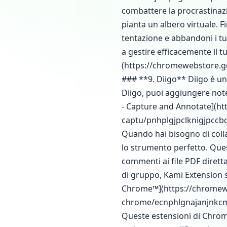
combattere la procrastinazi
pianta un albero virtuale. Fi
tentazione e abbandoni i tu
a gestire efficacemente il t
(https://chromewebstore.go
### **9. Diigo** Diigo è u
Diigo, puoi aggiungere note 
- Capture and Annotate](ht
captu/pnhplgjpclknigjpccb
Quando hai bisogno di coll
lo strumento perfetto. Ques
commenti ai file PDF dirett
di gruppo, Kami Extension s
Chrome™](https://chromewe
chrome/ecnphlgnajanjnkcm
Queste estensioni di Chrome