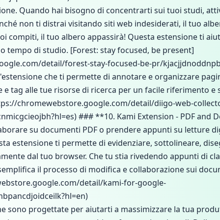
one. Quando hai bisogno di concentrarti sui tuoi studi, at
nché non ti distrai visitando siti web indesiderati, il tuo alb
oi compiti, il tuo albero appassirà! Questa estensione ti ai
uo tempo di studio. [Forest: stay focused, be present]
ogle.com/detail/forest-stay-focused-be-pr/kjacjjdnoddnpb
n'estensione che ti permette di annotare e organizzare pag
e tag alle tue risorse di ricerca per un facile riferimento e
tps://chromewebstore.google.com/detail/diigo-web-collect
cnmicgcieojbh?hl=es) ### **10. Kami Extension - PDF and
aborare su documenti PDF o prendere appunti su letture dig
ta estensione ti permette di evidenziare, sottolineare, di
amente dal tuo browser. Che tu stia rivedendo appunti di cl
emplifica il processo di modifica e collaborazione sui doc
bstore.google.com/detail/kami-for-google-
bpancdjoidceilk?hl=en)
 sono progettate per aiutarti a massimizzare la tua produtt