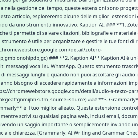
a nella gestione del tempo, queste estensioni sono progettat
sto articolo, esploreremo alcune delle migliori estensioni
endo da uno strumento innovativo: Kaption AI. ### **1. Zo
e ti permette di salvare citazioni, bibliografie e materiale 
strumento è utile per organizzare e gestire le tue fonti di r
//chromewebstore.google.com/detail/zotero-
jgmbionohlpdbjgc) ### **2. Kaption AI** Kaption AI è un'
lti messaggi vocali su WhatsApp. Questo strumento trascri
ura di messaggi lunghi o quando non puoi ascoltare gli audi
 hanno bisogno di accedere rapidamente a informazioni impor
s://chromewebstore.google.com/detail/audio-a-texto-par
okgeaffgnmijbh?utm_source=source) ### **3. Grammarly** 
rammarly** è il tuo miglior alleato. Questa estensione control
entre scrivi su qualsiasi pagina web, inclusi email, docume
scrivendo un saggio importante o semplicemente inviando u
ucia e chiarezza. [Grammarly: AI Writing and Grammar Chec