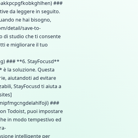
ioakkpcpgfkobkghlhen) ###
tive da leggere in seguito.
 quando ne hai bisogno,
m/detail/save-to-
 di studio che ti consente
ti e migliorare il tuo
jg) ### **6. StayFocusd**
* è la soluzione. Questa
ie, aiutandoti ad evitare
abili, StayFocusd ti aiuta a
sites]
mipfmgcngdelahlfoji) ###
 Con Todoist, puoi impostare
iche in modo tempestivo ed
ra-
ione intelligente per