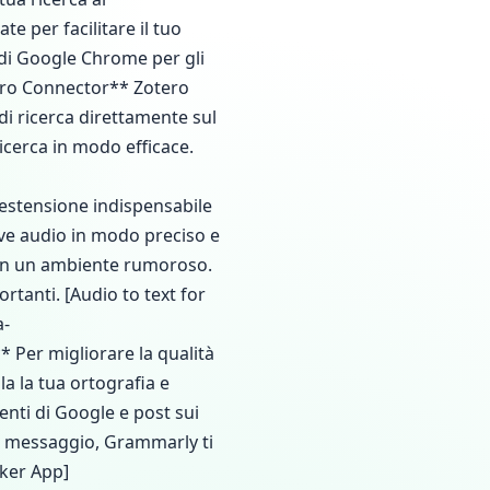
e per facilitare il tuo
 di Google Chrome per gli
tero Connector** Zotero
di ricerca direttamente sul
icerca in modo efficace.
estensione indispensabile
ve audio in modo preciso e
o in un ambiente rumoroso.
tanti. [Audio to text for
a-
Per migliorare la qualità
la la tua ortografia e
nti di Google e post sui
n messaggio, Grammarly ti
ker App]