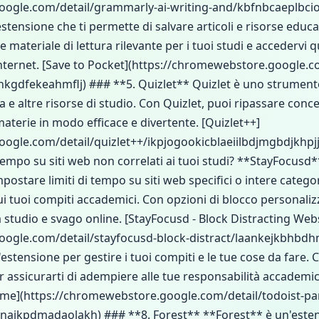
oogle.com/detail/grammarly-ai-writing-and/kbfnbcaeplbc
tensione che ti permette di salvare articoli e risorse educa
 materiale di lettura rilevante per i tuoi studi e accedervi
ternet. [Save to Pocket](https://chromewebstore.google.co
kgdfekeahmflj) ### **5. Quizlet** Quizlet è uno strumento
e altre risorse di studio. Con Quizlet, puoi ripassare concet
terie in modo efficace e divertente. [Quizlet++]
ogle.com/detail/quizlet++/ikpjogookicblaeiilbdjmgbdjkhpj
 tempo su siti web non correlati ai tuoi studi? **StayFocusd*
postare limiti di tempo su siti web specifici o intere categor
ui tuoi compiti accademici. Con opzioni di blocco personalizz
 studio e svago online. [StayFocusd - Block Distracting Web
oogle.com/detail/stayfocusd-block-distract/laankejkbhbdh
estensione per gestire i tuoi compiti e le tue cose da fare.
assicurarti di adempiere alle tue responsabilità accadem
hrome](https://chromewebstore.google.com/detail/todoist-pa
ajkpdmadaolakh) ### **8. Forest** **Forest** è un'estens