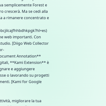
tiva semplicemente Forest e
ero crescerà. Ma se cedi alla
uta a rimanere concentrato e
bcjilcajfhhbdhkpgk?hl=es)
ine web importanti. Con
 studio. [Diigo Web Collector
or-
 Document Annotation**
itali, **Kami Extension** è
segnare e aggiungere
asse o lavorando su progetti
umenti. [Kami for Google
ività, migliorare la tua