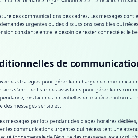
 sur la performance organisationnelle et l'efficacité du leade
 nature des communications des cadres. Les messages conti
s demandes urgentes ou des discussions sensibles qui néces
nsion constante entre le besoin de rester connecté et le b
aditionnelles de communicatio
iverses stratégies pour gérer leur charge de communicati
ertains s'appuient sur des assistants pour gérer leurs com
pendance, des lacunes potentielles en matière d'informati
té des messages sensibles.
 les messages par lots pendant des plages horaires dédiées
ter les communications urgentes qui nécessitent une attent
icacité fondamentale de l'écoute des messages vocaux plutôt 