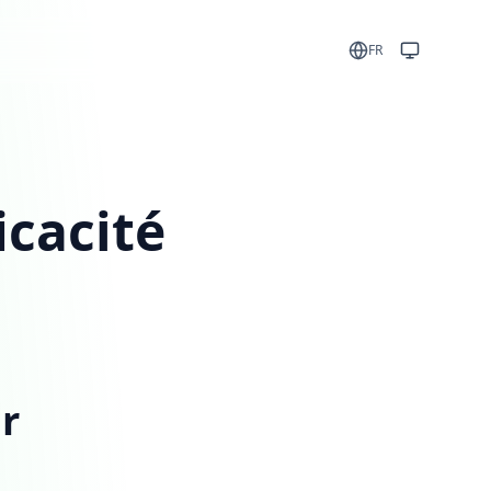
FR
icacité
ur