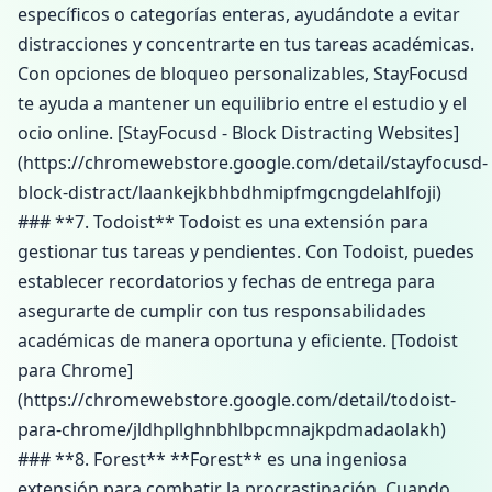
específicos o categorías enteras, ayudándote a evitar
distracciones y concentrarte en tus tareas académicas.
Con opciones de bloqueo personalizables, StayFocusd
te ayuda a mantener un equilibrio entre el estudio y el
ocio online. [StayFocusd - Block Distracting Websites]
(https://chromewebstore.google.com/detail/stayfocusd-
block-distract/laankejkbhbdhmipfmgcngdelahlfoji)
### **7. Todoist** Todoist es una extensión para
gestionar tus tareas y pendientes. Con Todoist, puedes
establecer recordatorios y fechas de entrega para
asegurarte de cumplir con tus responsabilidades
académicas de manera oportuna y eficiente. [Todoist
para Chrome]
(https://chromewebstore.google.com/detail/todoist-
para-chrome/jldhpllghnbhlbpcmnajkpdmadaolakh)
### **8. Forest** **Forest** es una ingeniosa
extensión para combatir la procrastinación. Cuando