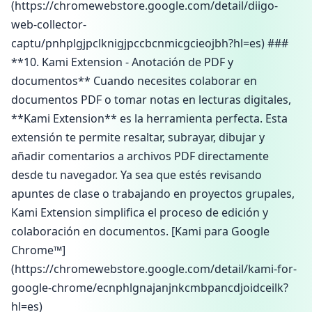
(https://chromewebstore.google.com/detail/diigo-
web-collector-
captu/pnhplgjpclknigjpccbcnmicgcieojbh?hl=es) ###
**10. Kami Extension - Anotación de PDF y
documentos** Cuando necesites colaborar en
documentos PDF o tomar notas en lecturas digitales,
**Kami Extension** es la herramienta perfecta. Esta
extensión te permite resaltar, subrayar, dibujar y
añadir comentarios a archivos PDF directamente
desde tu navegador. Ya sea que estés revisando
apuntes de clase o trabajando en proyectos grupales,
Kami Extension simplifica el proceso de edición y
colaboración en documentos. [Kami para Google
Chrome™]
(https://chromewebstore.google.com/detail/kami-for-
google-chrome/ecnphlgnajanjnkcmbpancdjoidceilk?
hl=es)