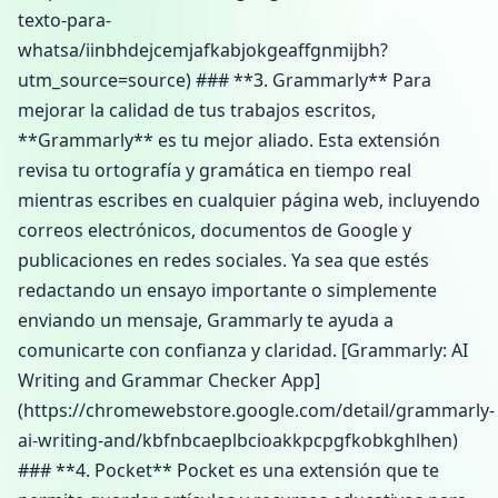
texto-para-
whatsa/iinbhdejcemjafkabjokgeaffgnmijbh?
utm_source=source) ### **3. Grammarly** Para
mejorar la calidad de tus trabajos escritos,
**Grammarly** es tu mejor aliado. Esta extensión
revisa tu ortografía y gramática en tiempo real
mientras escribes en cualquier página web, incluyendo
correos electrónicos, documentos de Google y
publicaciones en redes sociales. Ya sea que estés
redactando un ensayo importante o simplemente
enviando un mensaje, Grammarly te ayuda a
comunicarte con confianza y claridad. [Grammarly: AI
Writing and Grammar Checker App]
(https://chromewebstore.google.com/detail/grammarly-
ai-writing-and/kbfnbcaeplbcioakkpcpgfkobkghlhen)
### **4. Pocket** Pocket es una extensión que te